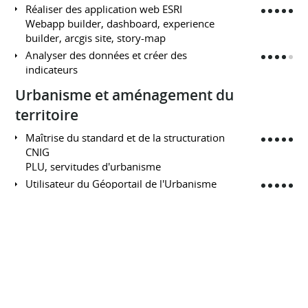
Réaliser des application web ESRI
Webapp builder, dashboard, experience
builder, arcgis site, story-map
Analyser des données et créer des
indicateurs
Urbanisme et aménagement du
territoire
Maîtrise du standard et de la structuration
CNIG
PLU, servitudes d'urbanisme
Utilisateur du Géoportail de l'Urbanisme
En tant qu'autorité compétence :
chargement du Plan Local d'Urbanisme,
des servitudes d'urbanisme
Connaissance des règles et documents
d'urbanisme
PLU, SCoT, projets urbains, rénovation
urbaine (ANRU, politique de la ville),
habitat et logement