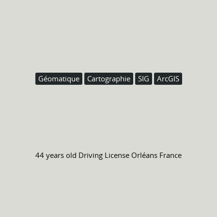
Géomatique
Cartographie
SIG
ArcGIS
44 years old
Driving License
Orléans France